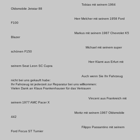
Tobias mit seinem 1964
Oldsmobile Jetstar 88
Herr Melcher mit seinem 1958 Ford
F100
Markus mit seinem 1987 Chevrolet K5
Blazer
Michael mit seinem super
schönen F150
Herr Klamt aus Erfurt mit
seinem Seat Leon SC Cupra
Auch wenn Sie Ihr Fahrzeug
nicht bei uns gekauft habe:
Ihr Fahrzeug ist jederzeit zur Reparatur bei uns willkommen:
Vielen Dank an Klaus Frankenhauser für das Vertrauen
Vincent aus Frankreich mit
seinem 1977 AMC Pacer X
Moritz mit seinem 1967 Oldsmobile
442
Filippo Passantino mit seinem
Ford Focus ST Turnier