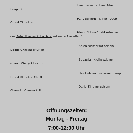
Frau Bauer mit Ihrem Mini
Cooper S
Fam. Schmidt mit Ihrem Jeep
Grand Cherokee
Philipp "Howie" Feldtkeller von
der
Dieter Thomas Kuhn Band
mit seiner Corvette C3
Sören Niesner mit seinem
Dodge Challenger SRT8
Sebastian Krolikowski mit
seinem Chevy Silverado
Herr Erdmann mit seinem Jeep
Grand Cherokee SRT8
Daniel King mit seinem
Chevrolet Camaro 6,2l
Öffnungszeiten:
Montag - Freitag
7:00-12:30 Uhr