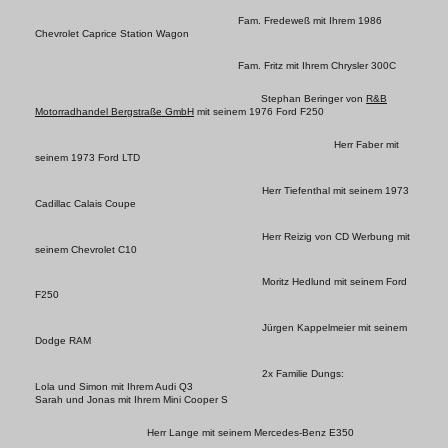
Fam. Fredeweß mit Ihrem 1986
Chevrolet Caprice Station Wagon
Fam. Fritz mit Ihrem Chrysler 300C
Stephan Beringer von
R&B
Motorradhandel Bergstraße GmbH
mit seinem 1976 Ford F250
Herr Faber mit
seinem 1973 Ford LTD
Herr Tiefenthal mit seinem 1973
Cadillac Calais Coupe
Herr Reizig von CD Werbung mit
seinem Chevrolet C10
Moritz Hedlund mit seinem Ford
F250
Jürgen Kappelmeier mit seinem
Dodge RAM
2x Familie Dungs:
Lola und Simon mit Ihrem Audi Q3
Sarah und Jonas mit Ihrem Mini Cooper S
Herr Lange mit seinem Mercedes-Benz E350