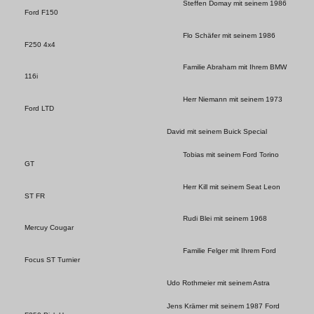
Steffen Domay mit seinem 1986
Ford F150
Flo Schäfer mit seinem 1986
F250 4x4
Familie Abraham mit Ihrem BMW
116i
Herr Niemann mit seinem 1973
Ford LTD
David mit seinem Buick Special
Tobias mit seinem Ford Torino
GT
Herr Kill mit seinem Seat Leon
ST FR
Rudi Blei mit seinem 1968
Mercuy Cougar
Familie Felger mit Ihrem Ford
Focus ST Turnier
Udo Rothmeier mit seinem Astra
Jens Krämer mit seinem 1987 Ford